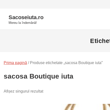
Skip
to
Sacoseiuta.ro
content
Mereu la îndemână!
Etiche
Prima pagină
/ Produse etichetate „sacosa Boutique iuta”
sacosa Boutique iuta
Afișez singurul rezultat