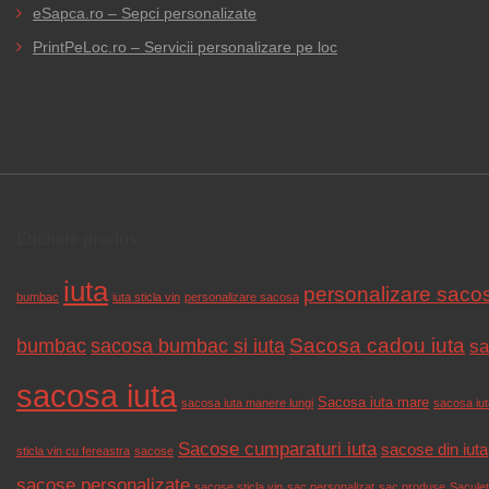
eSapca.ro – Sepci personalizate
PrintPeLoc.ro – Servicii personalizare pe loc
Etichete produs
iuta
personalizare saco
bumbac
iuta sticla vin
personalizare sacosa
Sacosa cadou iuta
bumbac
sacosa bumbac si iuta
sa
sacosa iuta
Sacosa iuta mare
sacosa iuta manere lungi
sacosa iuta
Sacose cumparaturi iuta
sacose din iuta
sticla vin cu fereastra
sacose
sacose personalizate
sacose sticla vin
sac personalizat
sac produse
Saculet