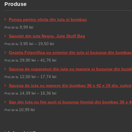
Produse
Punga pentru sticla din iuta si bumbac
8,99
lei
Preț de la:
Saculet din iuta Negru- Jute Stuff Bag
Interval
3,95
lei
–
19,50
lei
Preț de la:
de
Geanta Frigorifica cu exterior din iuta si buzunar din bumbac
prețuri:
Interval
29,90
lei
–
41,76
lei
Preț de la:
3,95 lei
de
Sacosa de cuparaturi din iuta cu manere si buzunar din bum
până
prețuri:
Interval
12,50
lei
–
17,74
lei
Preț de la:
la
29,90 lei
de
Sacosa de iuta cu manere din bumbac 36 x 42 x 15 div. culori
19,50 lei
până
prețuri:
Interval
14,39
lei
–
16,36
lei
Preț de la:
la
12,50 lei
de
Sac din Iuta cu fire aurii si buzunar frontal din bumbac 38 x 4
41,76 lei
până
prețuri:
10,99
lei
Pret de la
la
14,39 lei
17,74 lei
până
la