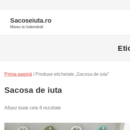
Skip
to
Sacoseiuta.ro
content
Mereu la îndemână!
Eti
Prima pagină
/ Produse etichetate „Sacosa de iuta”
Sacosa de iuta
Afișez toate cele 8 rezultate