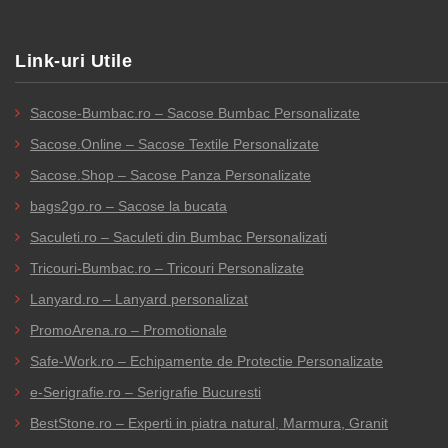
17,74 lei
până
la
Link-uri Utile
16,36 lei
Sacose-Bumbac.ro – Sacose Bumbac Personalizate
Sacose.Online – Sacose Textile Personalizate
Sacose.Shop – Sacose Panza Personalizate
bags2go.ro – Sacose la bucata
Saculeti.ro – Saculeti din Bumbac Personalizati
Tricouri-Bumbac.ro – Tricouri Personalizate
Lanyard.ro – Lanyard personalizat
PromoArena.ro – Promotionale
Safe-Work.ro – Echipamente de Protectie Personalizate
e-Serigrafie.ro – Serigrafie Bucuresti
BestStone.ro – Experti in piatra natural, Marmura, Granit