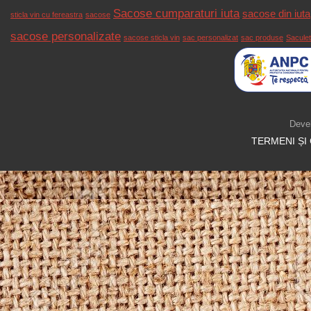
Sacose cumparaturi iuta
sacose din iuta
sticla vin cu fereastra
sacose
sacose personalizate
sacose sticla vin
sac personalizat
sac produse
Saculet
Deve
TERMENI ȘI 