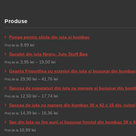
Produse
Punga pentru sticla din iuta si bumbac
8,99
lei
Preț de la:
Saculet din iuta Negru- Jute Stuff Bag
Interval
3,95
lei
–
19,50
lei
Preț de la:
de
Geanta Frigorifica cu exterior din iuta si buzunar din bumbac
prețuri:
Interval
29,90
lei
–
41,76
lei
Preț de la:
3,95 lei
de
Sacosa de cuparaturi din iuta cu manere si buzunar din bum
până
prețuri:
Interval
12,50
lei
–
17,74
lei
Preț de la:
la
29,90 lei
de
Sacosa de iuta cu manere din bumbac 36 x 42 x 15 div. culori
19,50 lei
până
prețuri:
Interval
14,39
lei
–
16,36
lei
Preț de la:
la
12,50 lei
de
Sac din Iuta cu fire aurii si buzunar frontal din bumbac 38 x 4
41,76 lei
până
prețuri:
10,99
lei
Pret de la
la
14,39 lei