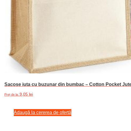
Sacose iuta cu buzunar din bumbac – Cotton Pocket Jute
9,05
lei
Preț de la:
Adaugă la cererea de ofertă