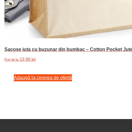
Sacose iuta cu buzunar din bumbac – Cotton Pocket Jut
13,90
lei
Preț de la:
Adaugă la cererea de ofertă