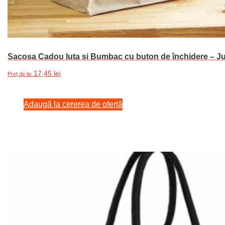
Sacosa Cadou Iuta si Bumbac cu buton de închidere – 
17,45
lei
Preț de la:
Adaugă la cererea de ofertă