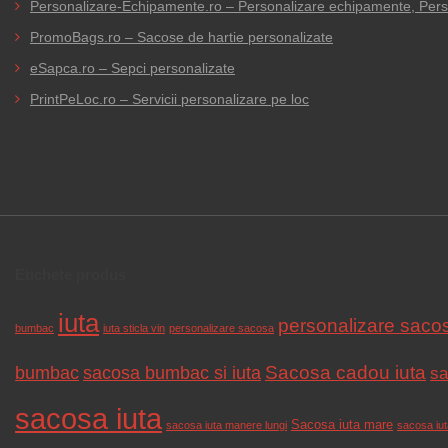
Personalizare-Echipamente.ro – Personalizare echipamente, Person
PromoBags.ro – Sacose de hartie personalizate
eSapca.ro – Sepci personalizate
PrintPeLoc.ro – Servicii personalizare pe loc
Etichete produs
iuta
personalizare saco
bumbac
iuta sticla vin
personalizare sacosa
Sacosa cadou iuta
bumbac
sacosa bumbac si iuta
sa
sacosa iuta
Sacosa iuta mare
sacosa iuta manere lungi
sacosa iuta