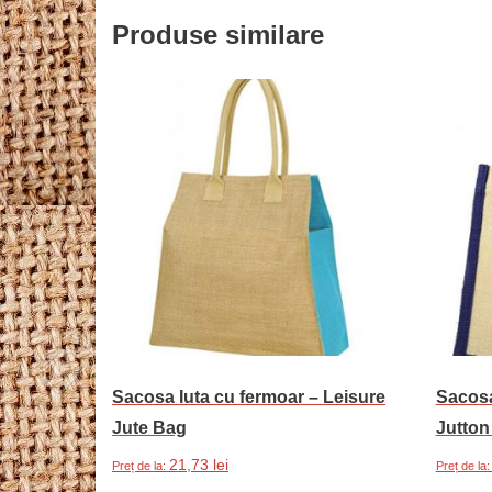
Produse similare
Sacosa Iuta cu fermoar – Leisure
Sacosa
Jute Bag
Jutton
21,73
lei
Preț de la:
Preț de la