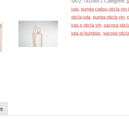
iuta
SKU:
791089-1
Categorie:
S
si
iuta
,
punga cadou sticla vin 
bumbac
sticla iuta
,
punga sticla vin
,
p
iuta o sticla vin
,
sacosa sticl
iuta si bumbac
,
sacose sticla
ne