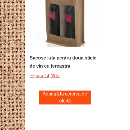
Sacose iuta pentru doua sticle
de vin cu fereastra
14,99
lei
Preț de la:
Adaugă la cererea de
ofertă