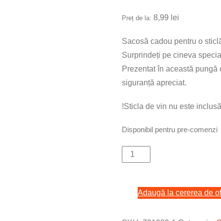
8,99
lei
Preț de la:
Sacosă cadou pentru o sticlă
Surprindeți pe cineva specia
Prezentat în această pungă ca
siguranță apreciat.
!Sticla de vin nu este inclusă
Disponibil pentru pre-comenzi
Cantitate
Punga
pentru
Adaugă la cererea de of
sticla
din