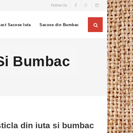
Follow Us
act Sacose Iuta
Sacose din Bumbac
 Si Bumbac
ticla din iuta si bumbac