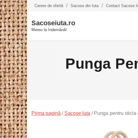
Skip
Cerere de ofertă
Sacose din Iuta
Contact Sacose I
to
content
Sacoseiuta.ro
Mereu la îndemână!
Punga Pen
Prima pagină
/
Sacose Iuta
/ Punga pentru sticla