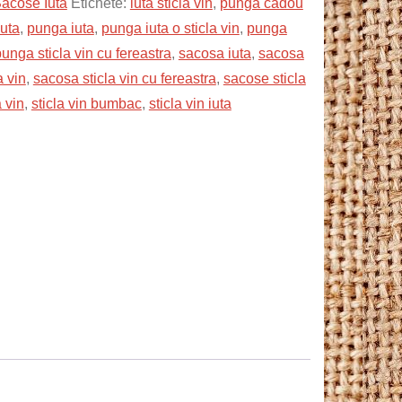
acose Iuta
Etichete:
iuta sticla vin
,
punga cadou
iuta
,
punga iuta
,
punga iuta o sticla vin
,
punga
unga sticla vin cu fereastra
,
sacosa iuta
,
sacosa
a vin
,
sacosa sticla vin cu fereastra
,
sacose sticla
 vin
,
sticla vin bumbac
,
sticla vin iuta