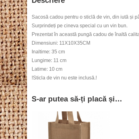
Descriere
Sacosă cadou pentru o sticlă de vin, din iută și 
Surprindeți pe cineva special cu un vin bun.
Prezentat în această pungă cadou de înaltă calitat
Dimensiuni: 11X10X35CM
Inaltime: 35 cm
Lungime: 11 cm
Latime: 10 cm
!Sticla de vin nu este inclusă.!
S-ar putea să-ți placă și…