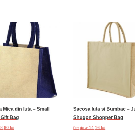
 Mica din Iuta – Small
Sacosa Iuta si Bumbac – J
 Gift Bag
Shugon Shopper Bag
8,80
lei
14,16
lei
:
Preț de la: