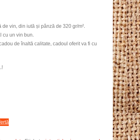
 de vin, din iută și pânză de 320 gr/m².
l cu un vin bun.
dou de înaltă calitate, cadoul oferit va fi cu
.!
ertă