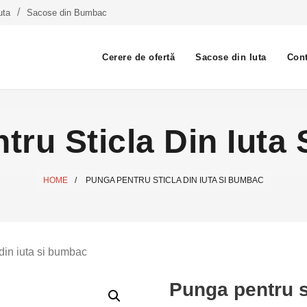
uta
Sacose din Bumbac
Cerere de ofertă
Sacose din Iuta
Cont
tru Sticla Din Iuta
HOME
/
PUNGA PENTRU STICLA DIN IUTA SI BUMBAC
 din iuta si bumbac
Punga pentru s