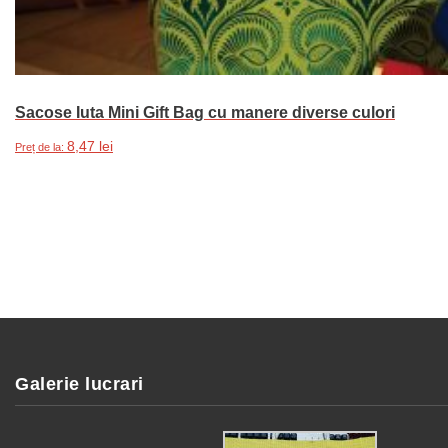
Sacose Iuta Mini Gift Bag cu manere diverse culori
8,47
lei
Preț de la:
Acest
Selectează opțiunile
produs
are
mai
multe
variații.
Opțiunile
pot
Galerie lucrari
fi
alese