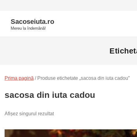
Skip
to
Sacoseiuta.ro
content
Mereu la îndemână!
Etiche
Prima pagină
/ Produse etichetate „sacosa din iuta cadou”
sacosa din iuta cadou
Afișez singurul rezultat