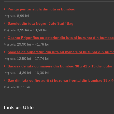
Punga pentru sticla din iuta si bumbac
8,99
lei
Preț de la:
Saculet din iuta Negru- Jute Stuff Bag
Interval
3,95
lei
–
19,50
lei
Preț de la:
de
Geanta Frigorifica cu exterior din iuta si buzunar din bumbac
prețuri:
Interval
29,90
lei
–
41,76
lei
Preț de la:
3,95 lei
de
Sacosa de cuparaturi din iuta cu manere si buzunar din bum
până
prețuri:
Interval
12,50
lei
–
17,74
lei
Preț de la:
la
29,90 lei
de
Sacosa de iuta cu manere din bumbac 36 x 42 x 15 div. culori
19,50 lei
până
prețuri:
Interval
14,39
lei
–
16,36
lei
Preț de la:
la
12,50 lei
de
Sac din Iuta cu fire aurii si buzunar frontal din bumbac 38 x 4
41,76 lei
până
prețuri:
10,99
lei
Pret de la
la
14,39 lei
17,74 lei
până
la
Link-uri Utile
16,36 lei