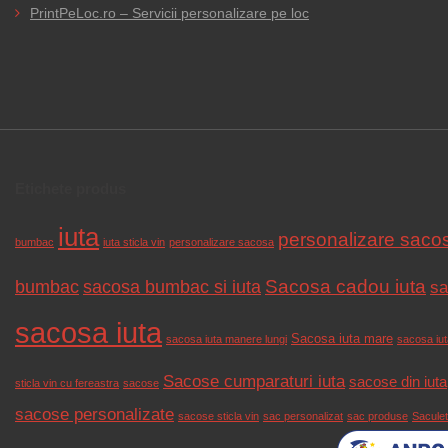
PrintPeLoc.ro – Servicii personalizare pe loc
Etichete produs
iuta
personalizare saco
bumbac
iuta sticla vin
personalizare sacosa
Sacosa cadou iuta
bumbac
sacosa bumbac si iuta
sa
sacosa iuta
Sacosa iuta mare
sacosa iuta manere lungi
sacosa iuta
Sacose cumparaturi iuta
sacose din iuta
sticla vin cu fereastra
sacose
sacose personalizate
sacose sticla vin
sac personalizat
sac produse
Saculet