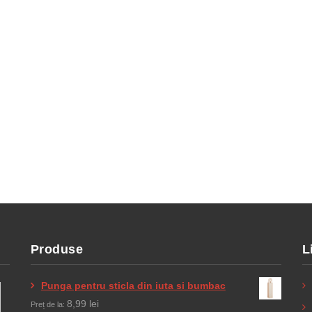
Produse
L
Punga pentru sticla din iuta si bumbac
8,99
lei
Preț de la: