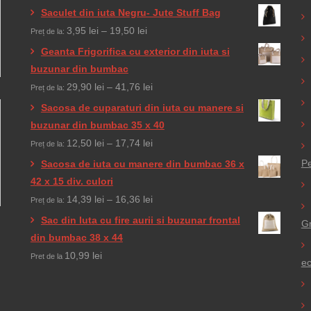
Saculet din iuta Negru- Jute Stuff Bag
Interval
3,95
lei
–
19,50
lei
Preț de la:
de
Geanta Frigorifica cu exterior din iuta si
prețuri:
buzunar din bumbac
3,95 lei
Interval
29,90
lei
–
41,76
lei
Preț de la:
până
de
Sacosa de cuparaturi din iuta cu manere si
la
prețuri:
buzunar din bumbac 35 x 40
19,50 lei
29,90 lei
Interval
12,50
lei
–
17,74
lei
Preț de la:
până
de
Pe
Sacosa de iuta cu manere din bumbac 36 x
la
prețuri:
42 x 15 div. culori
41,76 lei
12,50 lei
Interval
14,39
lei
–
16,36
lei
Preț de la:
până
de
Sac din Iuta cu fire aurii si buzunar frontal
Gr
la
prețuri:
din bumbac 38 x 44
17,74 lei
14,39 lei
10,99
lei
Pret de la
ec
până
la
16,36 lei