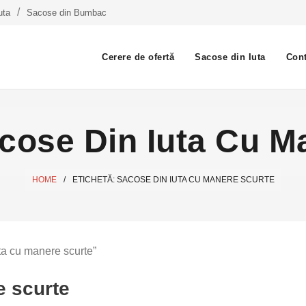
uta
Sacose din Bumbac
Cerere de ofertă
Sacose din Iuta
Cont
cose Din Iuta Cu M
HOME
/
ETICHETĂ:
SACOSE DIN IUTA CU MANERE SCURTE
ta cu manere scurte”
e scurte