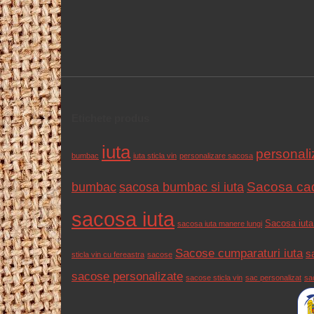
Etichete produs
iuta
personal
bumbac
iuta sticla vin
personalizare sacosa
Sacosa cad
bumbac
sacosa bumbac si iuta
sacosa iuta
Sacosa iut
sacosa iuta manere lungi
Sacose cumparaturi iuta
s
sticla vin cu fereastra
sacose
sacose personalizate
sacose sticla vin
sac personalizat
sa