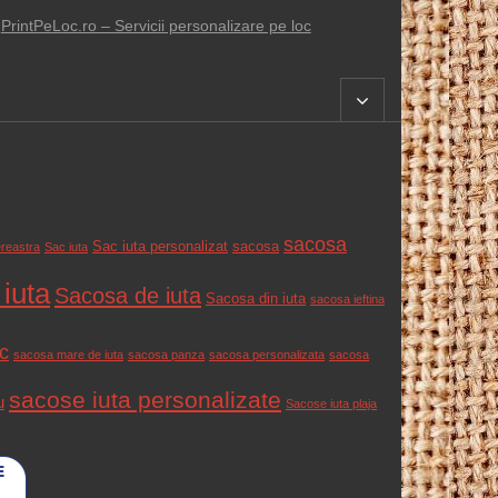
PrintPeLoc.ro – Servicii personalizare pe loc
sacosa
Sac iuta personalizat
sacosa
ereastra
Sac iuta
iuta
Sacosa de iuta
Sacosa din iuta
sacosa ieftina
c
sacosa mare de iuta
sacosa panza
sacosa personalizata
sacosa
sacose iuta personalizate
u
Sacose iuta plaja