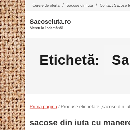
Skip
Cerere de ofertă
Sacose din Iuta
Contact Sacose I
to
content
Sacoseiuta.ro
Mereu la îndemână!
Etichetă:
Sa
Prima pagină
/ Produse etichetate „sacose din iu
sacose din iuta cu maner