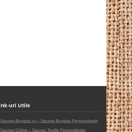
ink-uri Utile
Sacose-Bumbac.ro – Sacose Bumbac Personalizate
Sacose.Online – Sacose Textile Personalizate