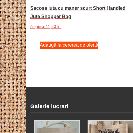
Sacosa iuta cu maner scurt Short Handled
Jute Shopper Bag
11,50
lei
Preț de la:
Adaugă la cererea de ofertă
Galerie lucrari