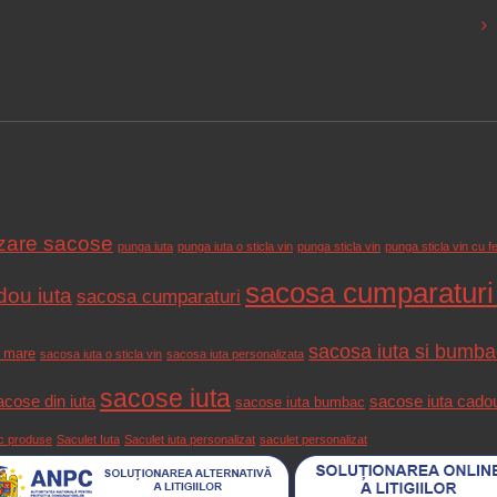
izare sacose
punga iuta
punga iuta o sticla vin
punga sticla vin
punga sticla vin cu f
sacosa cumparaturi 
ou iuta
sacosa cumparaturi
sacosa iuta si bumba
a mare
sacosa iuta o sticla vin
sacosa iuta personalizata
sacose iuta
acose din iuta
sacose iuta cado
sacose iuta bumbac
c produse
Saculet Iuta
Saculet iuta personalizat
saculet personalizat