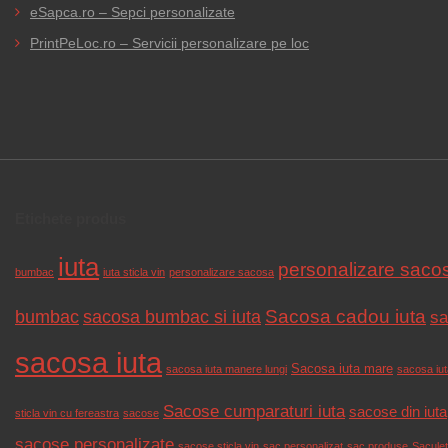
eSapca.ro – Sepci personalizate
PrintPeLoc.ro – Servicii personalizare pe loc
Etichete produs
iuta
personalizare saco
bumbac
iuta sticla vin
personalizare sacosa
Sacosa cadou iuta
bumbac
sacosa bumbac si iuta
sa
sacosa iuta
Sacosa iuta mare
sacosa iuta manere lungi
sacosa iuta
Sacose cumparaturi iuta
sacose din iuta
sticla vin cu fereastra
sacose
sacose personalizate
sacose sticla vin
sac personalizat
sac produse
Saculet