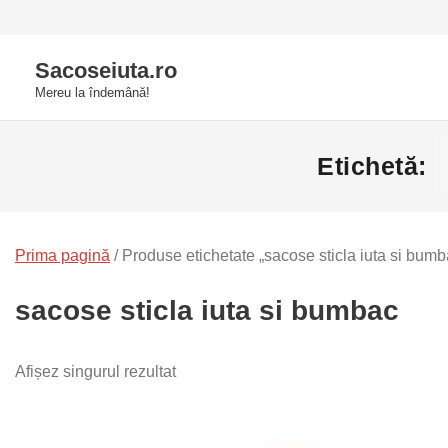
Skip
to
Sacoseiuta.ro
content
Mereu la îndemână!
Etichetă:
Prima pagină
/ Produse etichetate „sacose sticla iuta si bumb
sacose sticla iuta si bumbac
Afișez singurul rezultat