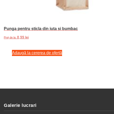
Punga pentru sticla din iuta si bumbac
8,99
lei
Preț de la:
Adaugă la cererea de ofertă
Galerie lucrari