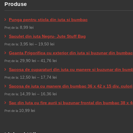
Produse
Punga pentru sticla din iuta si bumbac
8,99
lei
Preț de la:
Saculet din iuta Negru- Jute Stuff Bag
Interval
3,95
lei
–
19,50
lei
Preț de la:
de
Geanta Frigorifica cu exterior din iuta si buzunar din bumbac
prețuri:
Interval
29,90
lei
–
41,76
lei
Preț de la:
3,95 lei
de
Sacosa de cuparaturi din iuta cu manere si buzunar din bum
până
prețuri:
Interval
12,50
lei
–
17,74
lei
Preț de la:
la
29,90 lei
de
Sacosa de iuta cu manere din bumbac 36 x 42 x 15 div. culori
19,50 lei
până
prețuri:
Interval
14,39
lei
–
16,36
lei
Preț de la:
la
12,50 lei
de
Sac din Iuta cu fire aurii si buzunar frontal din bumbac 38 x 4
41,76 lei
până
prețuri:
10,99
lei
Pret de la
la
14,39 lei
17,74 lei
până
la