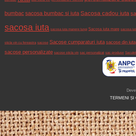
Sacosa cadou iuta
bumbac
sacosa bumbac si iuta
sa
sacosa iuta
Sacosa iuta mare
sacosa iuta manere lungi
sacosa iuta
Sacose cumparaturi iuta
sacose din iuta
sticla vin cu fereastra
sacose
sacose personalizate
sacose sticla vin
sac personalizat
sac produse
Saculet
Deve
TERMENI ȘI 