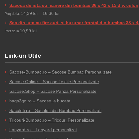
29,90 lei
de
Sacosa de iuta cu manere din bumbac 36 x 42 x 15 div. culori
19,50 lei
până
prețuri:
Interval
14,39
lei
–
16,36
lei
Preț de la:
la
12,50 lei
de
Sac din Iuta cu fire aurii si buzunar frontal din bumbac 38 x 4
41,76 lei
până
prețuri:
10,99
lei
Pret de la
la
14,39 lei
17,74 lei
până
la
Link-uri Utile
16,36 lei
Sacose-Bumbac.ro – Sacose Bumbac Personalizate
Sacose.Online – Sacose Textile Personalizate
Sacose.Shop – Sacose Panza Personalizate
bags2go.ro – Sacose la bucata
Saculeti.ro – Saculeti din Bumbac Personalizati
Tricouri-Bumbac.ro – Tricouri Personalizate
Lanyard.ro – Lanyard personalizat