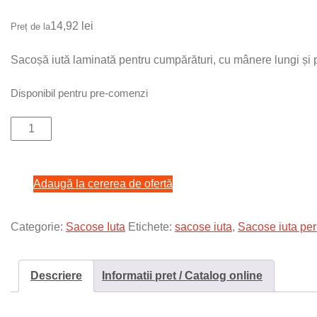
14,92
lei
Preț de la
Sacoșă iută laminată pentru cumpărături, cu mânere lungi și 
Disponibil pentru pre-comenzi
Cantitate
Sacoșă
iută
Adaugă la cererea de ofertă
laminată
pentru
cumpărături,
Categorie:
Sacose Iuta
Etichete:
sacose iuta
,
Sacose iuta per
cu
mânere
Descriere
Informatii pret / Catalog online
lungi
și