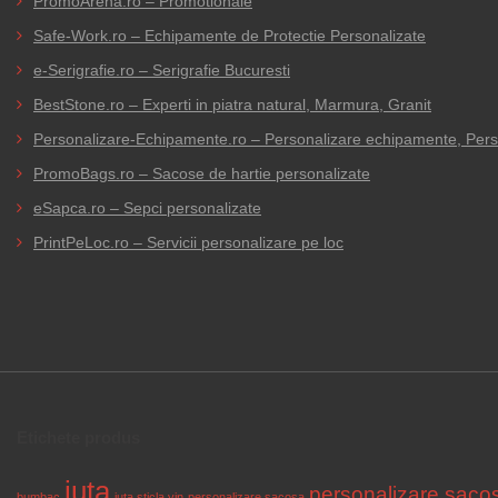
PromoArena.ro – Promotionale
Safe-Work.ro – Echipamente de Protectie Personalizate
e-Serigrafie.ro – Serigrafie Bucuresti
BestStone.ro – Experti in piatra natural, Marmura, Granit
Personalizare-Echipamente.ro – Personalizare echipamente, Person
PromoBags.ro – Sacose de hartie personalizate
eSapca.ro – Sepci personalizate
PrintPeLoc.ro – Servicii personalizare pe loc
Etichete produs
iuta
personalizare saco
bumbac
iuta sticla vin
personalizare sacosa