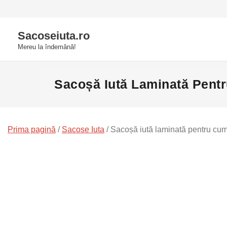
Skip
to
Sacoseiuta.ro
content
Mereu la îndemână!
Sacoșă Iută Laminată Pentr
Prima pagină
/
Sacose Iuta
/ Sacoșă iută laminată pentru cum