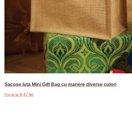
Sacose Iuta Mini Gift Bag cu manere diverse culori
8,47
lei
Preț de la:
Acest
Selectează opțiunile
produs
are
mai