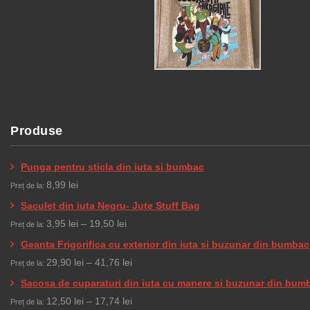
Produse
Punga pentru sticla din iuta si bumbac
8,99
lei
Preț de la:
Saculet din iuta Negru- Jute Stuff Bag
Interval
3,95
lei
–
19,50
lei
Preț de la:
de
Geanta Frigorifica cu exterior din iuta si buzunar din bumbac
prețuri:
Interval
29,90
lei
–
41,76
lei
Preț de la:
3,95 lei
de
Sacosa de cuparaturi din iuta cu manere si buzunar din bum
până
prețuri:
Interval
12,50
lei
–
17,74
lei
Preț de la:
la