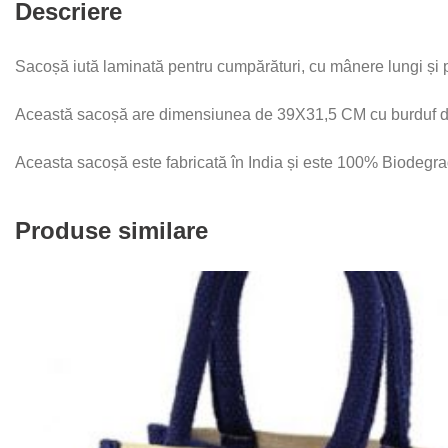
Descriere
pânză
pe
față
Sacoșă iută laminată pentru cumpărături, cu mânere lungi și 
Această sacoșă are dimensiunea de 39X31,5 CM cu burduf de 
Aceasta sacoșă este fabricată în India și este 100% Biodegra
Produse similare