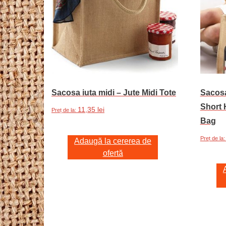
Sacosa iuta midi – Jute Midi Tote
Sacosa
Short 
11,35
lei
Preț de la:
Bag
Preț de la
Adaugă la cererea de
ofertă