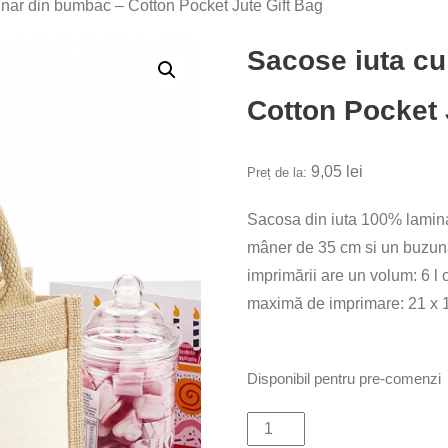
nar din bumbac – Cotton Pocket Jute Gift Bag
Sacose iuta c
Cotton Pocket 
9,05
lei
Preț de la:
Sacosa din iuta 100% lamina
mâner de 35 cm si un buzuna
imprimării are un volum: 6 l
maximă de imprimare: 21 x 
Disponibil pentru pre-comenzi
Cantitate