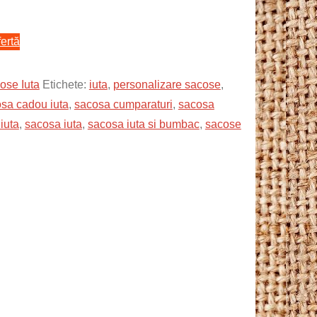
ertă
ose Iuta
Etichete:
iuta
,
personalizare sacose
,
sa cadou iuta
,
sacosa cumparaturi
,
sacosa
iuta
,
sacosa iuta
,
sacosa iuta si bumbac
,
sacose