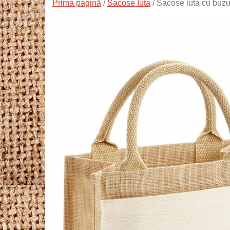
Prima pagină
/
Sacose Iuta
/ Sacose iuta cu buzu