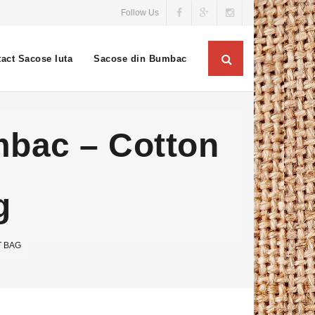
Follow Us
act Sacose Iuta
Sacose din Bumbac
mbac – Cotton
g
T BAG