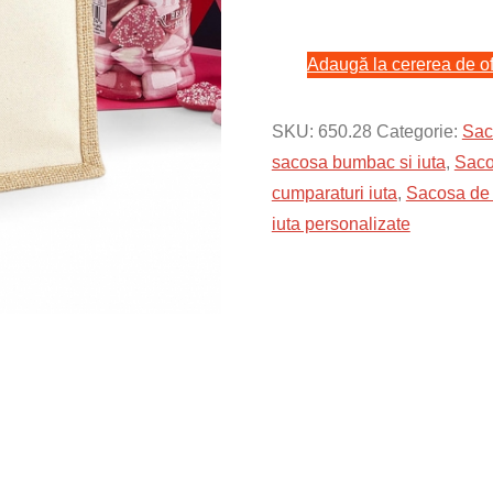
Sacose
iuta
Adaugă la cererea de of
cu
buzunar
din
SKU:
650.28
Categorie:
Sac
bumbac
sacosa bumbac si iuta
,
Saco
-
cumparaturi iuta
,
Sacosa de 
Cotton
iuta personalizate
Pocket
Jute
Gift
Bag