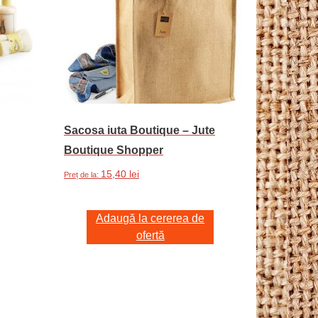
Sacosa iuta Boutique – Jute
Boutique Shopper
15,40
lei
Preț de la:
Adaugă la cererea de
ofertă
le