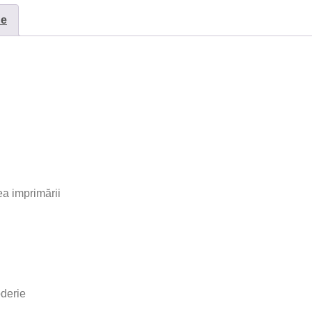
ne
a imprimării
oderie