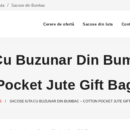
uta
Sacose din Bumbac
Cerere de ofertă
Sacose din Iuta
Cont
Cu Buzunar Din Bu
Pocket Jute Gift Ba
E
/
SACOSE IUTA CU BUZUNAR DIN BUMBAC – COTTON POCKET JUTE GIF