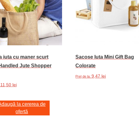
 iuta cu maner scurt
Sacose Iuta Mini Gift Bag
Handled Jute Shopper
Colorate
9,47
lei
Preț de la:
11,50
lei
:
Acest
Selectează opțiunile
produs
are
Adaugă la cererea de
ofertă
mai
multe
variații.
Opțiuni