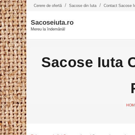
Skip
Cerere de ofertă
Sacose din Iuta
Contact Sacose I
to
content
Sacoseiuta.ro
Mereu la îndemână!
Sacose Iuta 
HOM