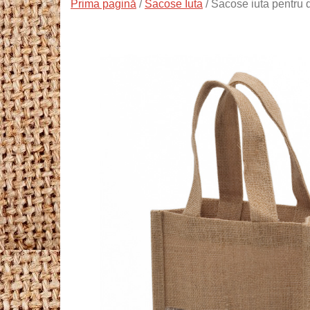
Prima pagină
/
Sacose Iuta
/ Sacose iuta pentru d