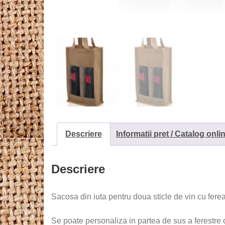
Descriere
Informatii pret / Catalog onli
Descriere
Sacosa din iuta pentru doua sticle de vin cu fere
Se poate personaliza in partea de sus a ferestre 