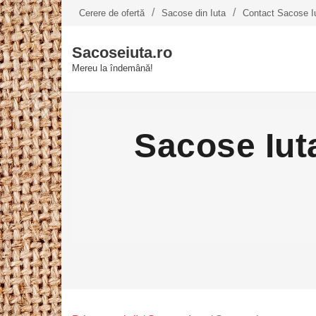
Skip
Cerere de ofertă
Sacose din Iuta
Contact Sacose I
to
content
Sacoseiuta.ro
Mereu la îndemână!
Sacose Iut