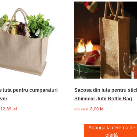
 iuta pentru cumparaturi
Sacosa din iuta pentru stic
ver
Shimmer Jute Bottle Bag
12,39
lei
8,00
lei
:
Preț de la:
Acest
ază opțiunile
produs
Adaugă la cererea de
ofertă
are