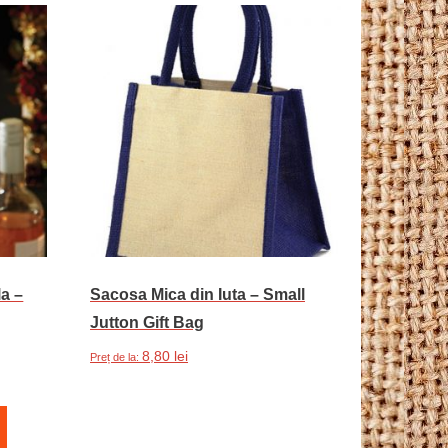
la –
Sacosa Mica din Iuta – Small
Jutton Gift Bag
8,80
lei
Preț de la:
Acest
Selectează opțiunile
produs
are