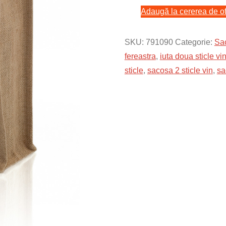
Adaugă la cererea de of
pentru
doua
sticle
SKU:
791090
Categorie:
Sac
de
fereastra
,
iuta doua sticle vi
vin
sticle
,
sacosa 2 sticle vin
,
sa
cu
fereastra