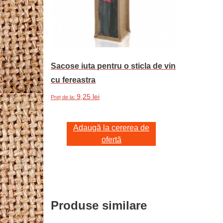
Sacose iuta pentru o sticla de vin
cu fereastra
9,25
lei
Preț de la:
Adaugă la cererea de
ofertă
Produse similare