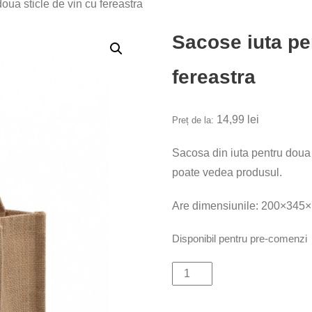
oua sticle de vin cu fereastra
Sacose iuta pe
fereastra
14,99
lei
Preț de la:
Sacosa din iuta pentru doua s
poate vedea produsul.
Are dimensiunile: 200×345×
Disponibil pentru pre-comenzi
Cantitate
Sacose
iuta