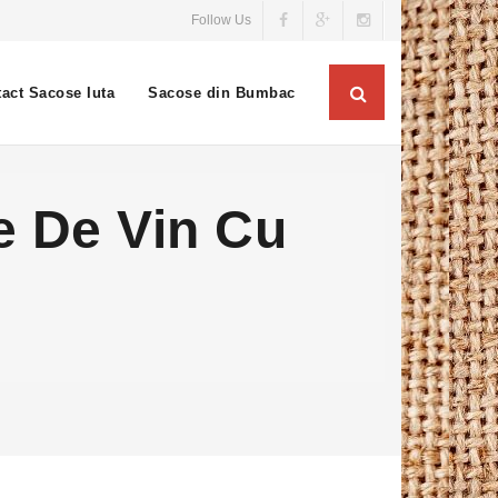
Follow Us
act Sacose Iuta
Sacose din Bumbac
e De Vin Cu