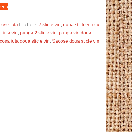
ertă
ose Iuta
Etichete:
2 sticle vin
,
doua sticle vin cu
n
,
iuta vin
,
punga 2 sticle vin
,
punga vin doua
cosa iuta doua sticle vin
,
Sacose doua sticle vin